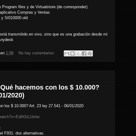
Program files y de Virtualstore (de corresponder)
 aplicativo Compras y Ventas
b y SI010000.old
 está transmitido en vivo, sino que es una grabación desde mi
 Anydesk
en
1:08
No hay comentarios:
- Qué hacemos con los $ 10.000?
/01/2020)
n los $ 10.000? Art. 23 ley 27.541 - 06/01/2020
/watch?v=EdiN1tLUshw
:
el F931: dos alternativas.