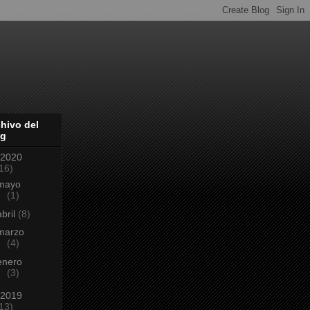
hivo del
og
2020
16)
mayo
(1)
abril
(8)
marzo
(4)
enero
(3)
2019
13)