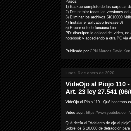
Pasos:
1) Backup completo de las carpetas de 
2) Desinstalar todas las versiones del
3) Eliminar los archivos SI010000.Md
4) Instalar el aplicativo (release 8)
5) Probar si todo funciona bien
PD: disculpen la calidad del video, no
notebook y accediendo a otra PC via
Publicado por
CPN Marcos David Kon
lunes, 6 de enero de 2020
VideOjo al Piojo 110 
Art. 23 ley 27.541 (06
VideOjo al Piojo 110 - Qué hacemos co
Video aquí:
https://www.youtube.com
Qué decía el "Adelanto de ojo al piojo"
Sobre los $ 10.000 de detracción para 