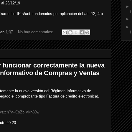
 al 23/12/19
►
(
arse los IR s/ant condonados por aplicacion del art. 12, 4to
►
►
(
en
1:07
No hay comentarios:
r funcionar correctamente la nueva
Informativo de Compras y Ventas
ctamente la nueva versión del Régimen Informativo de
egado el comprobante tipo Factura de crédito electrónica).
/watch?v=CsZbIVkh80w
uto 20:20