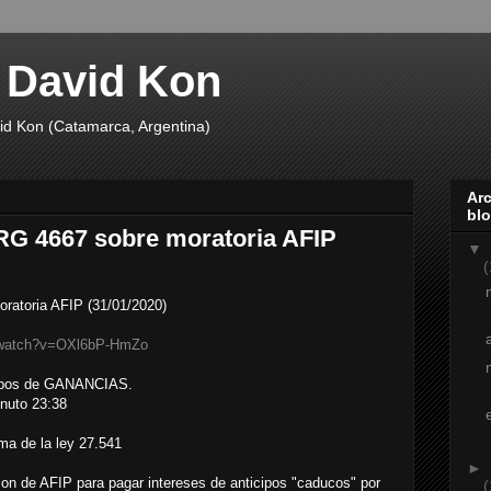
 David Kon
id Kon (Catamarca, Argentina)
Arc
bl
 RG 4667 sobre moratoria AFIP
▼
(
oratoria AFIP (31/01/2020)
m/watch?v=OXl6bP-HmZo
icipos de GANANCIAS.
inuto 23:38
ma de la ley 27.541
►
ion de AFIP para pagar intereses de anticipos "caducos" por
(